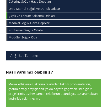
Catering Soğuk Hava Depoları
Unlu Mamül Soğuk ve Donuk Odalar
Çiçek ve Tohum Saklama Odaları
Medikal Soğuk Hava Depoları
Konteyner Soğuk Odalar
Modüler Soğuk Oda
Şirket Tanıtımı
Nasıl yardımcı olabiliriz?
Merak ettikleriniz, aklınıza takılanlar, teknik problemleriniz,
çözüm ortağı arayışlarınız ya da hayata geçirmek istediğiniz
projeleriniz. Biz her zaman telefonun ucundayız. Bizi aramaktan
kesinlikle çekinmeyim.