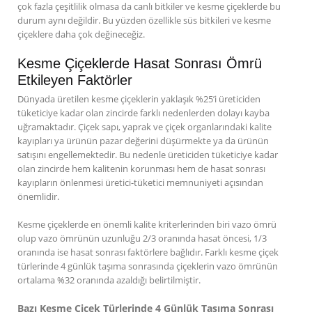
çok fazla çeşitlilik olmasa da canlı bitkiler ve kesme çiçeklerde bu
durum aynı değildir. Bu yüzden özellikle süs bitkileri ve kesme
çiçeklere daha çok değineceğiz.
Kesme Çiçeklerde Hasat Sonrası Ömrü
Etkileyen Faktörler
Dünyada üretilen kesme çiçeklerin yaklaşık %25’i üreticiden
tüketiciye kadar olan zincirde farklı nedenlerden dolayı kayba
uğramaktadır. Çiçek sapı, yaprak ve çiçek organlarındaki kalite
kayıpları ya ürünün pazar değerini düşürmekte ya da ürünün
satışını engellemektedir. Bu nedenle üreticiden tüketiciye kadar
olan zincirde hem kalitenin korunması hem de hasat sonrası
kayıpların önlenmesi üretici-tüketici memnuniyeti açısından
önemlidir.
Kesme çiçeklerde en önemli kalite kriterlerinden biri vazo ömrü
olup vazo ömrünün uzunluğu 2/3 oranında hasat öncesi, 1/3
oranında ise hasat sonrası faktörlere bağlıdır. Farklı kesme çiçek
türlerinde 4 günlük taşıma sonrasında çiçeklerin vazo ömrünün
ortalama %32 oranında azaldığı belirtilmiştir.
Bazı Kesme Çiçek Türlerinde 4 Günlük Taşıma Sonrası