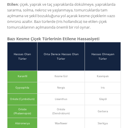
Etilen
; çiçek, yaprak ve taç yapraklarda dökülmeye, yapraklarda
sararma, solma, nekroz ve yaşlanmaya, tomurcuklarda tam
açılmama ve şekil bozukluğuna yol açarak kesme çiçeklerin vazo
ömrünü azaltır. Bazı türlerde (Iris hollandica) ise etilen çiçek
tomurcuklarının açılmasında önemli bir rol oynar.
Bazı Kesme Çiçek Türlerinin Etilene Hassasiyeti
Hassas Olan
Orta Derece Hassas Olan
Hassas Olmayan
Türler
Türler
Türler
Karanfil
Kesme Gül
Kasımpatı
Gypsophila
Nergis
Iris
Orkide (Cymbidium)
Lisianthus
Glayöl
Orkide
Orkide
Gerbera
(Phalaenopsis)
(Dendrobium)
Alstromerya
Waxflower
Sterliçya