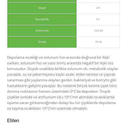
Glayöl
2-5
Gypsophila
0-1
Anthurium
12,5-20
Orkide
10-14
Depolama sıcaklığı ve solunum hızı arasında doğrusal bir ilişki
varken, solunum hızı ve vazo ömrü arasında negatif bir ilişki söz
konusudur. Düşük sıcaklıkla birlikte solunum vb. metabolik olaylar
yavaşlar, su ve şeker/nişasta kaybı azalır, etilen sentezi ve yaprak
sararması gibi yaşlanma olayları gecikir, bakteriyel ve botrytis gibi
hastalıkların gelişimi yavaşlar. Bu nedenle birçok kesme çiçek türü
donma noktasının hemen üzerindeki 0°C’de depolanır. Tropik
çiçekler (orkide ve anthurium vb.) 10°C’nin altındaki sıcaklıklarda
üşüme zararı göstereceğinden dolayı bu tür çiçeklerde depolama
ve taşıma sıcaklıkları 10°C’nin üzerinde olmalıdır.
Etilen