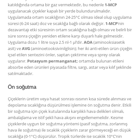
katıldığında ortama bir gaz vermektedir, bu nedenle
1-MCP
uygulanacak çiçekler kapalı bir yerde bulundurulmalıdır.
Uygulamada ortam sıcaklığının 24-25°C olması ideal olup uygulama
süresi (6-24 saat) doz ve sıcaklığa bağlı olarak değişir.
1-MCP
’nin
dezavantajı etki süresinin ortam sıcaklığına bağlı olması ve belirli bir
süre sonra çiçeğin yeniden etilene karşı duyarlı hale gelmesidir.
Uygulama dozu 1 litre suya 2.5 nl-1 µl’dir.
AOA
(aminooksiasetik
asit) ve
AVG
(aminoetooksivinilglisin); her iki anti-etilen ürün çiçeğin
içsel etilen sentezini önler, saptan çektirme veya sprey olarak
uygulanır.
Potasyum permanganat;
ortamda bulunan etileni
absorbe eden ürünleri piyasada filtre, sargı, astar veya kılıf şeklinde
satılmaktadır.
Ön soğutma
Çiçeklerin üretim veya hasat sonrası ısısının kısa sürede alınması ve
depolama sıcaklığına düşürülmesi işlemine ön soğutma denir. Etkili
bir soğutma için çiçek kutularında karşılıklı hava delikleri olmalı,
ambalajlama ve istif şekli hava akışını engellememelidir. Kesme
çiçeklerde uygun bir soğutma yöntemi (pasif soğutma, zorlanmış
hava ile soğutma) ile sıcaklık çiçeklerin zarar görmeyeceği en düşük
sıcaklığa (0-1°C) düşürülür. Tropik türlerde ise sıcaklık 10°C’nin