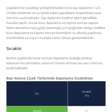
Çiçeklerin bir çözeltiye yerleştirilmeden önce sap diplerinin 1-2,5
cm’den kesilmesi ve su içinde kalan yaprakların koparılması vazo
ömrünü uzatmaktadır. Sap diplerinin kesilme işlemi genellikle
havada yapılır. Ancak kuru depolama ve taşıma sonrası saptan
iletim demetine hava girişi tıkanmaya yol açtığından dolayı özellikle
kuru depolama ve taşıma sonrası kesimlerin su altında yapılması
önerilmekte ve suyun mutlaka temiz olması gerekmektedir.
Sıcaklık
Kesme çiçeklerde hasat sonrası depolama sıcaklığı arttıkça
solunum hızı artmakta, solunum hızının artması ise vazo ömrünü
kısaltmaktadır.
Bazı Kesme Çiçek Türlerinde Depolama Sıcaklıkları
Sıcaklık
Tür
(°C)
Karanfil
0-1