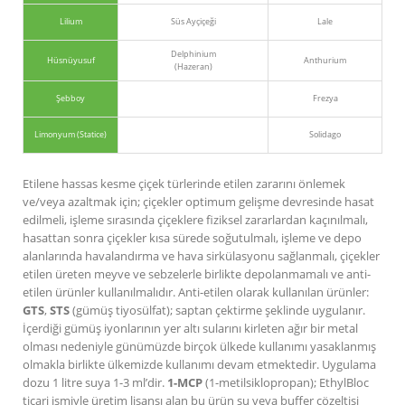
Lilium
Süs Ayçiçeği
Lale
Delphinium
Hüsnüyusuf
Anthurium
(Hazeran)
Şebboy
Frezya
Limonyum (Statice)
Solidago
Etilene hassas kesme çiçek türlerinde etilen zararını önlemek
ve/veya azaltmak için; çiçekler optimum gelişme devresinde hasat
edilmeli, işleme sırasında çiçeklere fiziksel zararlardan kaçınılmalı,
hasattan sonra çiçekler kısa sürede soğutulmalı, işleme ve depo
alanlarında havalandırma ve hava sirkülasyonu sağlanmalı, çiçekler
etilen üreten meyve ve sebzelerle birlikte depolanmamalı ve anti-
etilen ürünler kullanılmalıdır. Anti-etilen olarak kullanılan ürünler:
GTS
,
STS
(gümüş tiyosülfat); saptan çektirme şeklinde uygulanır.
İçerdiği gümüş iyonlarının yer altı sularını kirleten ağır bir metal
olması nedeniyle günümüzde birçok ülkede kullanımı yasaklanmış
olmakla birlikte ülkemizde kullanımı devam etmektedir. Uygulama
dozu 1 litre suya 1-3 ml’dir.
1-MCP
(1-metilsiklopropan); EthylBloc
ticari ismiyle üretim lisansı alan bu ürün su veya buffer çözeltisi