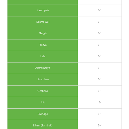
Kasımpatı
0-1
Kesme Gül
0-1
Nergis
0-1
Frezya
0-1
Lale
0-1
Alstromerya
0-1
Lisianthus
0-1
Gerbera
0-1
Iris
0
Solidago
0-1
Lilium (Zambak)
2-4