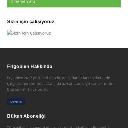
Hemen ara
Sizin için çalışıyoruz.
Frigobien Hakkında
Frigobien 2017 yılı itibari ile sektörde yıllardır farklı şirketlerde
çalışmalarını sürdüren, alanında uzmanlaşmış iş insanlarını, tüm
bilgi birikimleri ve tecrü..
devamı
Bülten Aboneliği
Tüm haber ve duyurulardan ilk önce sizleri bilgilendirmemizi