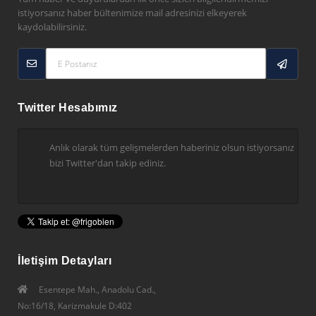
istiyorsanız haber bültenimize mail adresinizi elkeyerek
kaydolabilirsiniz.
Twitter Hesabımız
Anlık olarak tüm gelişmelerden haberiniz olsun istiyorsanız
bizi Twitter'dan takip ediniz.
İletişim Detayları
Esentepe Mah., Anadolu Cad.,
No:16/18, Karizmakule D:402