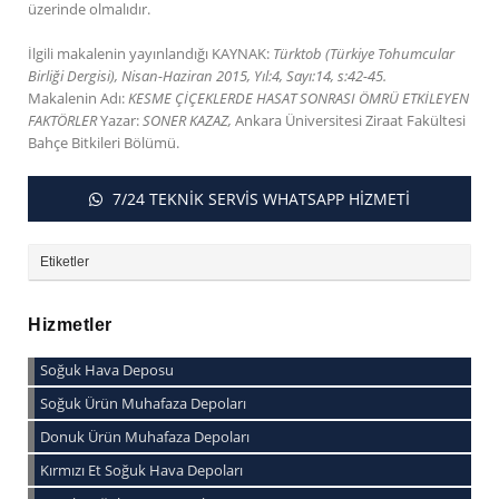
üzerinde olmalıdır.
İlgili makalenin yayınlandığı KAYNAK:
Türktob (Türkiye Tohumcular
Birliği Dergisi), Nisan-Haziran 2015, Yıl:4, Sayı:14, s:42-45.
Makalenin Adı:
KESME ÇİÇEKLERDE HASAT SONRASI ÖMRÜ ETKİLEYEN
FAKTÖRLER
Yazar:
SONER KAZAZ,
Ankara Üniversitesi Ziraat Fakültesi
Bahçe Bitkileri Bölümü.
7/24 TEKNİK SERVİS WHATSAPP HİZMETİ
Etiketler
Hizmetler
Soğuk Hava Deposu
Soğuk Ürün Muhafaza Depoları
Donuk Ürün Muhafaza Depoları
Kırmızı Et Soğuk Hava Depoları