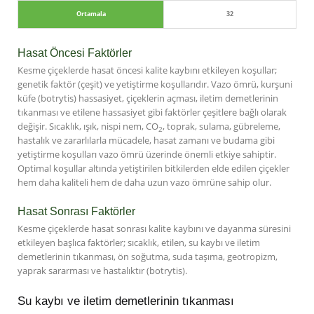
Ortamala
32
Hasat Öncesi Faktörler
Kesme çiçeklerde hasat öncesi kalite kaybını etkileyen koşullar;
genetik faktör (çeşit) ve yetiştirme koşullarıdır. Vazo ömrü, kurşuni
küfe (botrytis) hassasiyet, çiçeklerin açması, iletim demetlerinin
tıkanması ve etilene hassasiyet gibi faktörler çeşitlere bağlı olarak
değişir. Sıcaklık, ışık, nispi nem, CO
, toprak, sulama, gübreleme,
2
hastalık ve zararlılarla mücadele, hasat zamanı ve budama gibi
yetiştirme koşulları vazo ömrü üzerinde önemli etkiye sahiptir.
Optimal koşullar altında yetiştirilen bitkilerden elde edilen çiçekler
hem daha kaliteli hem de daha uzun vazo ömrüne sahip olur.
Hasat Sonrası Faktörler
Kesme çiçeklerde hasat sonrası kalite kaybını ve dayanma süresini
etkileyen başlıca faktörler; sıcaklık, etilen, su kaybı ve iletim
demetlerinin tıkanması, ön soğutma, suda taşıma, geotropizm,
yaprak sararması ve hastalıktır (botrytis).
Su kaybı ve iletim demetlerinin tıkanması