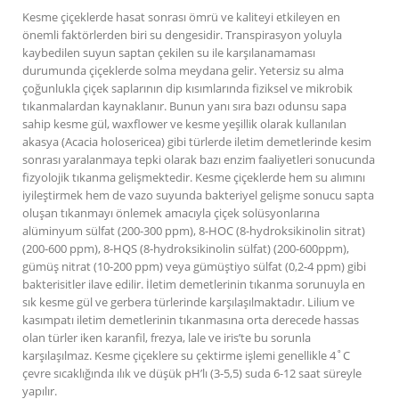
Kesme çiçeklerde hasat sonrası ömrü ve kaliteyi etkileyen en
önemli faktörlerden biri su dengesidir. Transpirasyon yoluyla
kaybedilen suyun saptan çekilen su ile karşılanamaması
durumunda çiçeklerde solma meydana gelir. Yetersiz su alma
çoğunlukla çiçek saplarının dip kısımlarında fiziksel ve mikrobik
tıkanmalardan kaynaklanır. Bunun yanı sıra bazı odunsu sapa
sahip kesme gül, waxflower ve kesme yeşillik olarak kullanılan
akasya (Acacia holosericea) gibi türlerde iletim demetlerinde kesim
sonrası yaralanmaya tepki olarak bazı enzim faaliyetleri sonucunda
fizyolojik tıkanma gelişmektedir. Kesme çiçeklerde hem su alımını
iyileştirmek hem de vazo suyunda bakteriyel gelişme sonucu sapta
oluşan tıkanmayı önlemek amacıyla çiçek solüsyonlarına
alüminyum sülfat (200-300 ppm), 8-HOC (8-hydroksikinolin sitrat)
(200-600 ppm), 8-HQS (8-hydroksikinolin sülfat) (200-600ppm),
gümüş nitrat (10-200 ppm) veya gümüştiyo sülfat (0,2-4 ppm) gibi
bakterisitler ilave edilir. İletim demetlerinin tıkanma sorunuyla en
sık kesme gül ve gerbera türlerinde karşılaşılmaktadır. Lilium ve
kasımpatı iletim demetlerinin tıkanmasına orta derecede hassas
olan türler iken karanfil, frezya, lale ve iris’te bu sorunla
karşılaşılmaz. Kesme çiçeklere su çektirme işlemi genellikle 4˚C
çevre sıcaklığında ılık ve düşük pH’lı (3-5,5) suda 6-12 saat süreyle
yapılır.