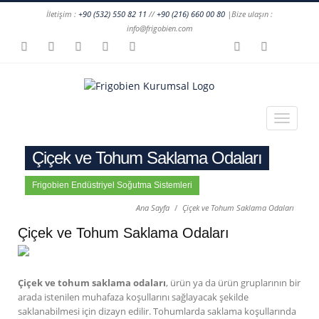
İletişim :
+90 (532) 550 82 11
//
+90 (216) 660 00 80
|Bize ulaşın :
info@frigobien.com
Çiçek ve Tohum Saklama Odaları
Frigobien Endüstriyel Soğutma Sistemleri
Ana Sayfa
Çiçek ve Tohum Saklama Odaları
Çiçek ve Tohum Saklama Odaları
Çiçek ve tohum saklama odaları
, ürün ya da ürün gruplarının bir
arada istenilen muhafaza koşullarını sağlayacak şekilde
saklanabilmesi için dizayn edilir. Tohumlarda saklama koşullarında