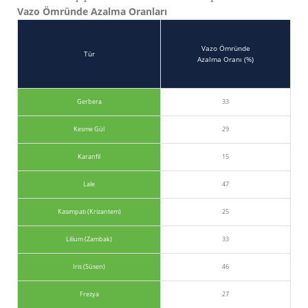
Vazo Ömründe Azalma Oranları
Vazo Ömründe
Tür
Azalma Oranı (%)
Gerbera
33
Kesme Gül
29
Karanfil
15
Lale
47
Kasımpatı (Krizantem)
25
Lilium (Zambak)
33
Iris (Süsen)
46
Frezya
27