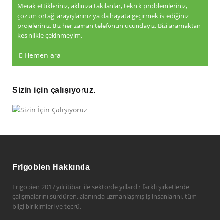
Merak ettikleriniz, aklınıza takılanlar, teknik problemleriniz,
çözüm ortağı arayışlarınız ya da hayata geçirmek istediğiniz
projeleriniz. Biz her zaman telefonun ucundayız. Bizi aramaktan
kesinlikle çekinmeyim.
Hemen ara
Sizin için çalışıyoruz.
Frigobien Hakkında
Frigobien 2017 yılı itibari ile sektörde yıllardır farklı şirketlerde
çalışmalarını sürdüren, alanında uzmanlaşmış iş insanlarını, tüm
bilgi birikimleri ve tecrü..