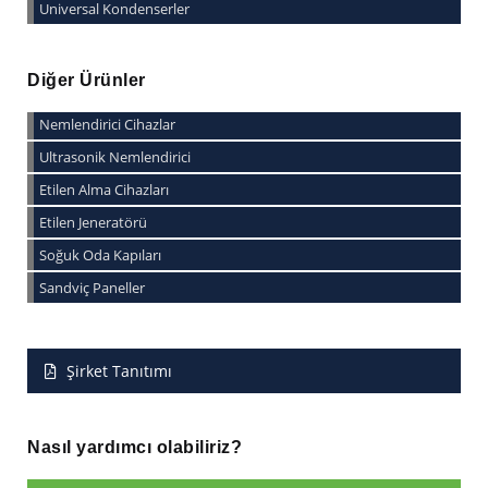
Universal Kondenserler
Diğer Ürünler
Nemlendirici Cihazlar
Ultrasonik Nemlendirici
Etilen Alma Cihazları
Etilen Jeneratörü
Soğuk Oda Kapıları
Sandviç Paneller
Şirket Tanıtımı
Nasıl yardımcı olabiliriz?