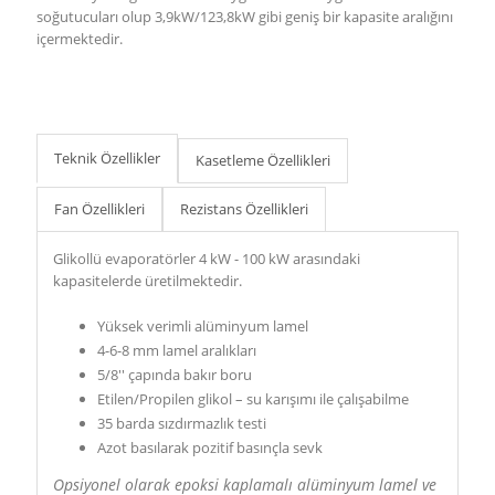
soğutucuları olup 3,9kW/123,8kW gibi geniş bir kapasite aralığını
içermektedir.
Teknik Özellikler
Kasetleme Özellikleri
Fan Özellikleri
Rezistans Özellikleri
Glikollü evaporatörler 4 kW - 100 kW arasındaki
kapasitelerde üretilmektedir.
Yüksek verimli alüminyum lamel
4-6-8 mm lamel aralıkları
5/8'' çapında bakır boru
Etilen/Propilen glikol – su karışımı ile çalışabilme
35 barda sızdırmazlık testi
Azot basılarak pozitif basınçla sevk
Opsiyonel olarak epoksi kaplamalı alüminyum lamel ve