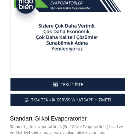
TEKLİF İSTE
7/24 TEKNİK SERVİS WHATSAPP HİZMETİ
Standart Glikol Evaporatörler
Standart glikol evaporatörler
, (Su / Glikol Evaporatörler) ticari ve
endüstriyel soğuk odalarına uygulanabilen uygun oda