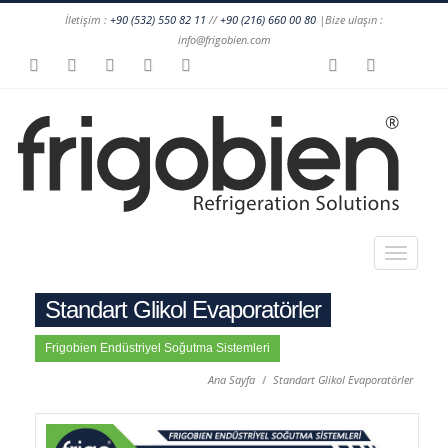
İletişim :
+90 (532) 550 82 11
//
+90 (216) 660 00 80
|Bize ulaşın :
info@frigobien.com
Standart Glikol Evaporatörler
Frigobien Endüstriyel Soğutma Sistemleri
Ana Sayfa
Standart Glikol Evaporatörler